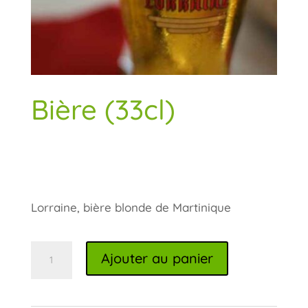
Bière (33cl)
€
6,00
Lorraine, bière blonde de Martinique
Ajouter au panier
quantité
de