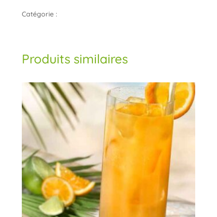
Bière
Catégorie :
Boissons
(33cl)
Produits similaires