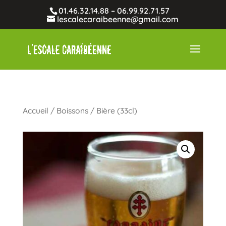
01.46.32.14.88 – 06.99.92.71.57
lescalecaraibeenne@gmail.com
Accueil
/
Boissons
/ Bière (33cl)